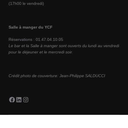
(17h00 le vendredi)
Salle à manger du YCF
Réservations : 01.47.04.10.05
Le bar et la Salle à manger sont ouverts du lundi au vendredi
pour le déjeuner et le mercredi soir.
Crédit photo de couverture: Jean-Philippe SALDUCCI
Facebook
LinkedIn
Instagram