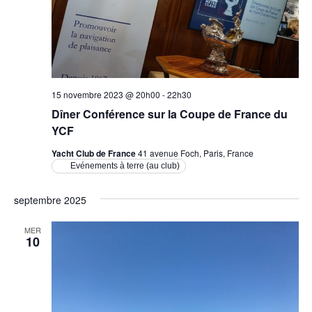
o
i
i
n
o
o
d
n
e
n
v
n
p
u
e
15 novembre 2023 @ 20h00
-
22h30
a
e
z
Dîner Conférence sur la Coupe de France du
r
s
u
YCF
É
c
n
v
Yacht Club de France
41 avenue Foch, Paris, France
o
e
è
Evénements à terre (au club)
n
n
d
septembre 2025
s
e
a
m
u
t
MER
e
10
l
e
n
.
t
t
a
t