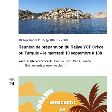
i
o
n
s
10 septembre 2025 @ 18h00
-
20h00
Réunion de préparation du Rallye YCF Grèce
ou Turquie – le mercredi 10 septembre à 18h
Yacht Club de France
41 avenue Foch, Paris, France
Evénements à terre (au club)
MER
24