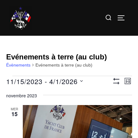
Aller
au
Rechercher :
PERMU
contenu
Evénements à terre (au club)
Évènements
Evénements à terre (au club)
Évènements
N
N
11/15/2023
 - 
4/1/2026
LIST
a
Montrer Les
a
S
v
novembre 2023
v
é
i
i
l
g
MER
15
g
a
e
t
c
a
i
t
t