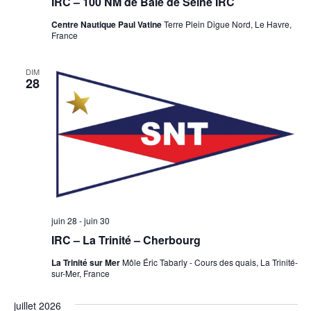
IRC – 100 NM de Baie de Seine IRC
Centre Nautique Paul Vatine
Terre Plein Digue Nord, Le Havre,
France
DIM
28
juin 28
-
juin 30
IRC – La Trinité – Cherbourg
La Trinité sur Mer
Môle Éric Tabarly - Cours des quais, La Trinité-
sur-Mer, France
juillet 2026