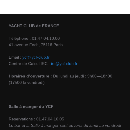
YACHT CLUB de FRANCE
Téléphone : 01.47.04.10.00
41 avenue Foch, 75116 Paris
Email :
ycf@ycf-club.fr
Centre de Calcul IRC :
irc@ycf-club.fr
Horaires d’ouverture :
Du lundi au jeudi : 9h00—18h00
(17h00 le vendredi)
Salle à manger du YCF
Réservations : 01.47.04.10.05
Le bar et la Salle à manger sont ouverts du lundi au vendredi