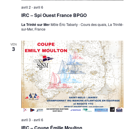
n
avril 2
-
avril 6
s
IRC – Spi Ouest France BPGO
La Trinité sur Mer
Môle Éric Tabarly - Cours des quais, La Trinité-
sur-Mer, France
VEN
3
avril 3
-
avril 6
IRC – Coupe Émilie Moulton