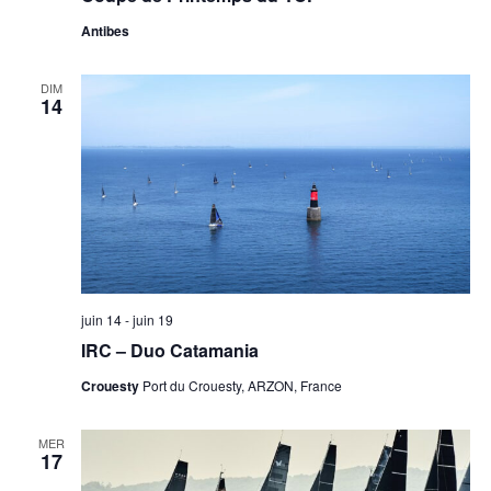
Antibes
DIM
14
juin 14
-
juin 19
IRC – Duo Catamania
Crouesty
Port du Crouesty, ARZON, France
MER
17