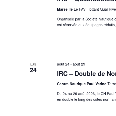
d
n
a
d
Marseille
Le PAV Flottant Quai Rive
t
e
e
l
.
'
Organisée par la Société Nautique d
u
est réservée aux équipages réduits
n
e
d
e
s
e
n
t
r
é
e
août 24
-
août 29
LUN
s
24
d
IRC – Double de N
u
f
o
r
Centre Nautique Paul Vatine
Terre
m
u
Du 24 au 29 août 2026, le CN Paul 
l
a
en double le long des côtes norman
i
r
e
e
n