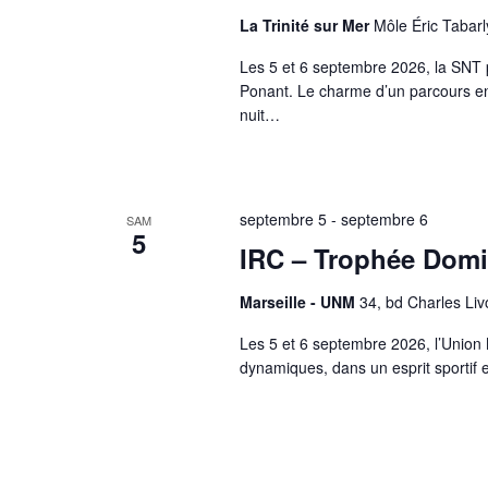
d
La Trinité sur Mer
Môle Éric Tabarl
e
s
é
Les 5 et 6 septembre 2026, la SNT p
v
Ponant. Le charme d’un parcours ent
é
n
nuit…
e
m
e
n
t
s
a
septembre 5
-
septembre 6
SAM
v
5
e
IRC – Trophée Dom
c
l
e
Marseille - UNM
34, bd Charles Liv
s
r
é
Les 5 et 6 septembre 2026, l’Union 
s
u
dynamiques, dans un esprit sportif e
l
t
a
t
s
f
i
l