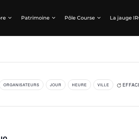
re
Patrimoine
Pôle Course
La jauge I
LES FILTRES
EFFAC
ORGANISATEURS
JOUR
HEURE
VILLE
uo