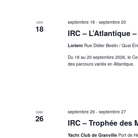
t
r
é
s
.
septembre 18
-
septembre 20
VEN
18
IRC – L’Atlantique 
Lorient
Rue Didier Bestin / Quai Éri
Du 18 au 20 septembre 2026, le Cerc
des parcours variés en Atlantique.
septembre 26
-
septembre 27
SAM
26
IRC – Trophée des 
Yacht Club de Granville
Port de Hé