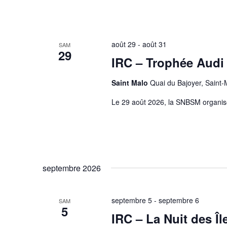
t
r
a
î
n
e
août 29
-
août 31
SAM
r
29
a
IRC – Trophée Audi
l
'
a
Saint Malo
Quai du Bajoyer, Saint-
c
t
u
Le 29 août 2026, la SNBSM organise 
a
l
i
s
a
t
i
o
n
septembre 2026
d
e
l
a
l
septembre 5
-
septembre 6
SAM
i
5
s
IRC – La Nuit des Î
t
e