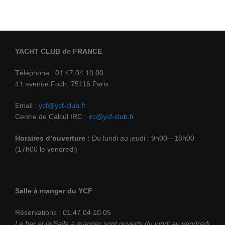
YACHT CLUB de FRANCE
Téléphone : 01.47.04.10.00
41 avenue Foch, 75116 Paris
Email :
ycf@ycf-club.fr
Centre de Calcul IRC :
irc@ycf-club.fr
Horaires d’ouverture :
Du lundi au jeudi : 9h00—18h00
(17h00 le vendredi)
Salle à manger du YCF
Réservations : 01.47.04.10.05
Le bar et la Salle à manger sont ouverts du lundi au vendredi