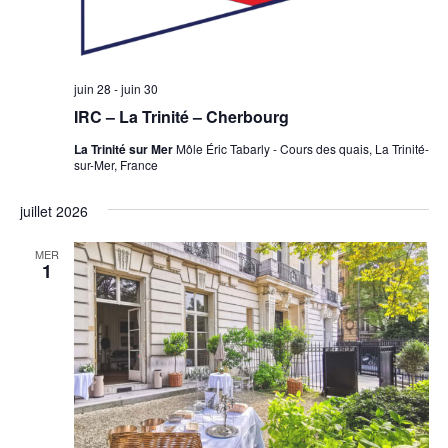
n
s
juin 28
-
juin 30
IRC – La Trinité – Cherbourg
La Trinité sur Mer
Môle Éric Tabarly - Cours des quais, La Trinité-
sur-Mer, France
juillet 2026
MER
1