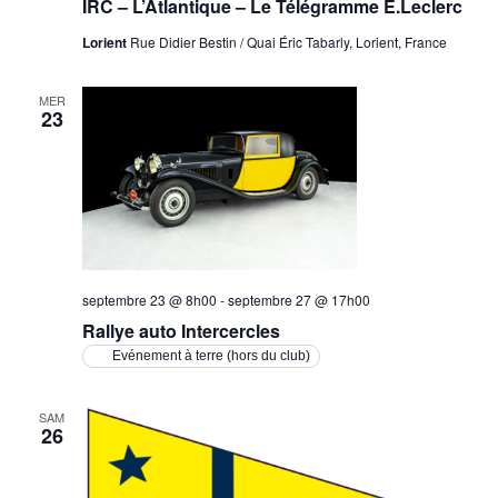
IRC – L’Atlantique – Le Télégramme E.Leclerc
Lorient
Rue Didier Bestin / Quai Éric Tabarly, Lorient, France
MER
23
septembre 23 @ 8h00
-
septembre 27 @ 17h00
Rallye auto Intercercles
Evénement à terre (hors du club)
SAM
26