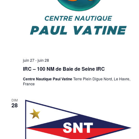
n
v
n
p
u
e
a
e
z
r
s
u
É
c
n
v
o
e
è
n
n
d
juin 27
-
juin 28
s
e
a
IRC – 100 NM de Baie de Seine IRC
m
u
t
Centre Nautique Paul Vatine
Terre Plein Digue Nord, Le Havre,
e
l
France
e
n
.
t
t
DIM
a
28
t
i
o