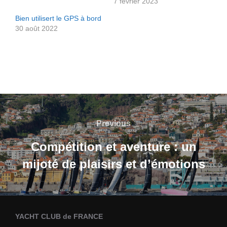
7 février 2023
Bien utilisert le GPS à bord
30 août 2022
Navigation
de
Previous
Previous
l’article
Compétition et aventure : un
mijoté de plaisirs et d’émotions
YACHT CLUB de FRANCE