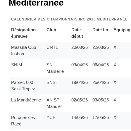
Méditerranée
CALENDRIER DES CHAMPIONNATS IRC 2026 MÉDITERRANÉE
Désignation
Club
Date
Date fin
Equipag
épreuve
début
Massilia Cup
CNTL
20/03/26
22/03/26
X
Inshore
SNIM
SN
03/04/26
06/04/26
X
Marseille
Paprec 600
SNST
18/04/26
25/04/26
X
Saint Tropez
La Mandréenne
AN ST
02/05/26
03/05/26
X
Mandier
Porquerolles
YCP
14/05/26
17/05/26
X
Race