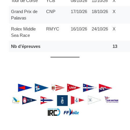
Tour de Corse
YCB
08/10/26
11/10/26
X
Grand Prix de
CNP
17/10/26
18/10/26
X
Palavas
Rolex Middle
RMYC
16/10/26
24/10/26
X
Sea Race
Nb d’épreuves
13