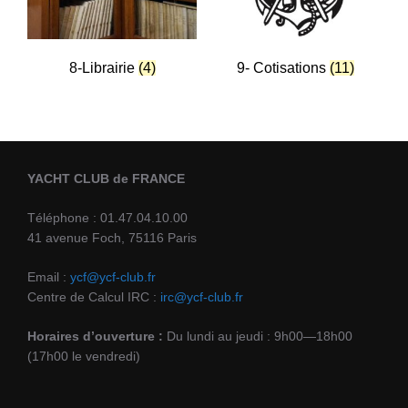
8-Librairie
(4)
9- Cotisations
(11)
YACHT CLUB de FRANCE
Téléphone : 01.47.04.10.00
41 avenue Foch, 75116 Paris
Email :
ycf@ycf-club.fr
Centre de Calcul IRC :
irc@ycf-club.fr
Horaires d’ouverture :
Du lundi au jeudi : 9h00—18h00
(17h00 le vendredi)