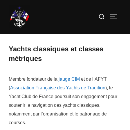
Aller
au
Rechercher :
PERMUT
contenu
Yachts classiques et classes
métriques
Membre fondateur de la
jauge CIM
et de l’AFYT
(
Association Française des Yachts de Tradition
), le
Yacht Club de France poursuit son engagement pour
soutenir la navigation des yachts classiques,
notamment par l’organisation et le patronage de
courses.