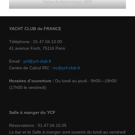
Voiles de Saint-Tropez 2022
YACHT CLUB de FRANCE
Téléphone : 01.47.04.10.00
41 avenue Foch, 75116 Paris
Email :
ycf@ycf-club.fr
Centre de Calcul IRC :
irc@ycf-club.fr
Horaires d’ouverture :
Du lundi au jeudi : 9h00—18h00
(17h00 le vendredi)
Salle à manger du YCF
Réservations : 01.47.04.10.05
Le bar et la Salle à manger sont ouverts du lundi au vendredi