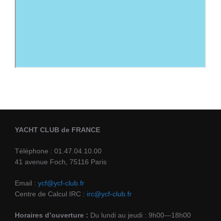
YACHT CLUB de FRANCE
Téléphone : 01.47.04.10.00
41 avenue Foch, 75116 Paris
Email :
ycf@ycf-club.fr
Centre de Calcul IRC :
irc@ycf-club.fr
Horaires d’ouverture :
Du lundi au jeudi : 9h00—18h00