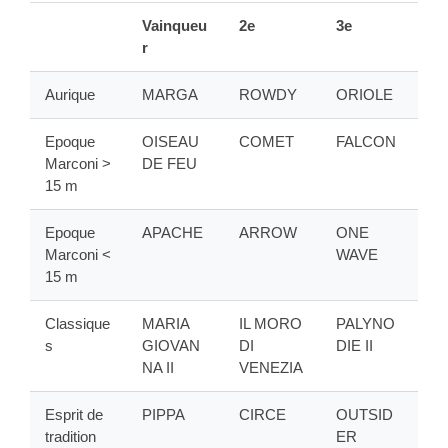
Vainqueu
2e
3e
r
Aurique
MARGA
ROWDY
ORIOLE
Epoque
OISEAU
COMET
FALCON
Marconi >
DE FEU
15 m
Epoque
APACHE
ARROW
ONE
Marconi <
WAVE
15 m
Classique
MARIA
IL MORO
PALYNO
s
GIOVAN
DI
DIE II
NA II
VENEZIA
Esprit de
PIPPA
CIRCE
OUTSID
tradition
ER