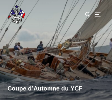
Aller
au
Rechercher :
PERMUT
contenu
Coupe d’Automne du YCF