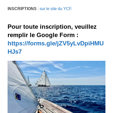
INSCRIPTIONS
:
sur le site du YCF.
Pour toute inscription, veuillez
remplir le Google Form :
https://forms.gle/jZV5yLvDpiHMU
HJs7