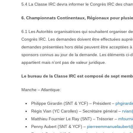
5.4 La Classe IRC devra informer le Congrès IRC des champi
6. Championnats Continentaux, Régionaux pour plusie
6.1 Les Autorités organisatrices qui souhaitent organiser 
Congrès IRC. Les demandes doivent être effectuées auprès
demandes présentées hors délai peuvent être acceptées à l
sponsors connus au jour de la demande. Les éléments ci-dess
appartient mais n’ont pas de valeur juridique.
Le bureau de la Classe IRC est composé de sept memb
Manche – Atlantique:
Philippe Girardin (SNT & YCF) – Président –
phgirard
Régis Vian (YC Carolles) – Secrétaire général –
rvian
Matthieu Fournier Le Ray (SNT) – Trésorier –
mfourni
Penny Aubert (SNT & YCF) –
pierreemmanuelaubert