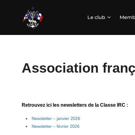
Aller
au
contenu
Le club
Memb
Association franç
Retrouvez ici les newsletters de la Classe IRC :
Newsletter – janvier 2026
Newsletter – février 2026