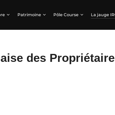
re
Patrimoine
Pôle Course
La jauge I
aise des Propriétair