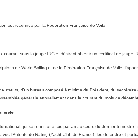
tion est reconnue par la Fédération Française de Voile.
 courant sous la jauge IRC et désirant obtenir un certificat de jauge I
ptions de World Sailing et de la Fédération Française de Voile, l’appar
 de statuts, d’un bureau composé à minima du Président, du secrétaire g
en assemblée générale annuellement dans le courant du mois de décemb
énérale
ational qui se réunit une fois par an au cours du dernier trimestre. El
vec l’Autorité de Rating (Yacht Club de France), les défendre et partic