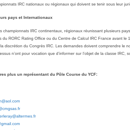
onnats IRC nationaux ou régionaux qui doivent se tenir sous leur jurid
urs pays et Internationaux
des championnats IRC continentaux, régionaux réunissant plusieurs pays 
 du RORC Rating Office ou du Centre de Calcul IRC France avant le 1
a discrétion du Congrès IRC. Les demandes doivent comprendre le nom 
us n’ont pour vocation que d’informer sur l’objet de la classe IRC, so
res plus un représentant du Pôle Course du YCF:
in@aol.com
@cmgsas.fr
erleray@altermes.fr
@gmail.com