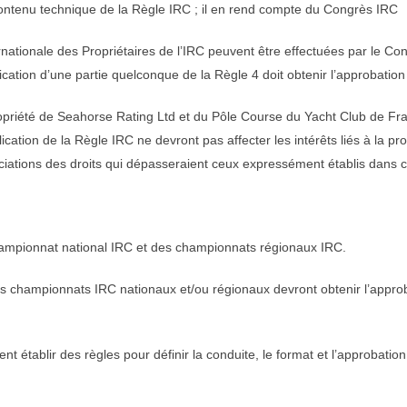
le contenu technique de la Règle IRC ; il en rend compte du Congrès IRC
nternationale des Propriétaires de l’IRC peuvent être effectuées par l
fication d’une partie quelconque de la Règle 4 doit obtenir l’approbat
opropriété de Seahorse Rating Ltd et du Pôle Course du Yacht Club de Fra
ation de la Règle IRC ne devront pas affecter les intérêts liés à la pr
iations des droits qui dépasseraient ceux expressément établis dans ce
hampionnat national IRC et des championnats régionaux IRC.
es championnats IRC nationaux et/ou régionaux devront obtenir l’approb
nt établir des règles pour définir la conduite, le format et l’approbat