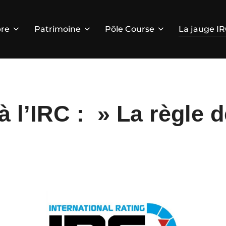
re
Patrimoine
Pôle Course
La jauge I
à l’IRC : » La règle d