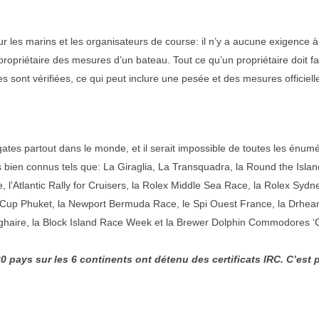
r les marins et les organisateurs de course: il n’y a aucune exigence à
 propriétaire des mesures d’un bateau. Tout ce qu’un propriétaire doit 
ées sont vérifiées, ce qui peut inclure une pesée et des mesures officiel
ates partout dans le monde, et il serait impossible de toutes les énumé
ts bien connus tels que: La Giraglia, La Transquadra, la Round the Isl
, l’Atlantic Rally for Cruisers, la Rolex Middle Sea Race, la Rolex Syd
s Cup Phuket, la Newport Bermuda Race, le Spi Ouest France, la Drhea
ghaire, la Block Island Race Week et la Brewer Dolphin Commodores 
0 pays sur les 6 continents ont détenu des certificats IRC. C’est