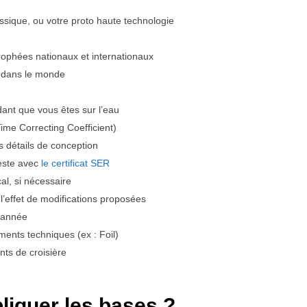
assique, ou votre proto haute technologie
e
trophées nationaux et internationaux
C dans le monde
ant que vous êtes sur l’eau
Time Correcting Coefficient)
s détails de conception
este avec
le certificat SER
l, si nécessaire
 l’effet de modifications proposées
l’année
ents techniques (ex : Foil)
ts de croisière
liquer les bases ?