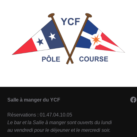
F
Salle à manger du YCF
Réservations : 01.47.04.10.05
Le bar et la Salle à manger sont ouverts du lundi
au vendredi pour le déjeuner et le mercredi soir.