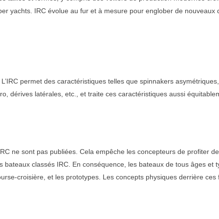
per yachts. IRC évolue au fur et à mesure pour englober de nouveaux d
x. L’IRC permet des caractéristiques telles que spinnakers asymétriques,
o, dérives latérales, etc., et traite ces caractéristiques aussi équitabl
IRC ne sont pas publiées. Cela empêche les concepteurs de profiter de
s bateaux classés IRC. En conséquence, les bateaux de tous âges et t
rse-croisière, et les prototypes. Les concepts physiques derrière ces f