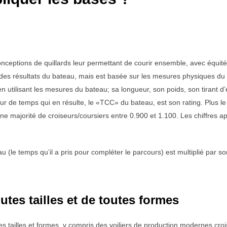
onceptions de quillards leur permettant de courir ensemble, avec équi
n des résultats du bateau, mais est basée sur les mesures physiques du
n utilisant les mesures du bateau; sa longueur, son poids, son tirant d’e
teur de temps qui en résulte, le «TCC» du bateau, est son rating. Plus le
e majorité de croiseurs/coursiers entre 0.900 et 1.100. Les chiffres apr
 (le temps qu’il a pris pour compléter le parcours) est multiplié par s
utes tailles et de toutes formes
tes tailles et formes, y compris des voiliers de production modernes cr