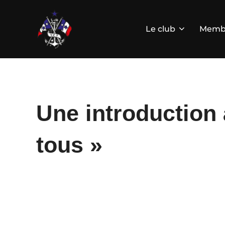
Aller
au
contenu
Le club
Memb
Une introduction 
tous »