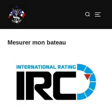
Aller
au
Rechercher :
PERMUT
contenu
Mesurer mon bateau