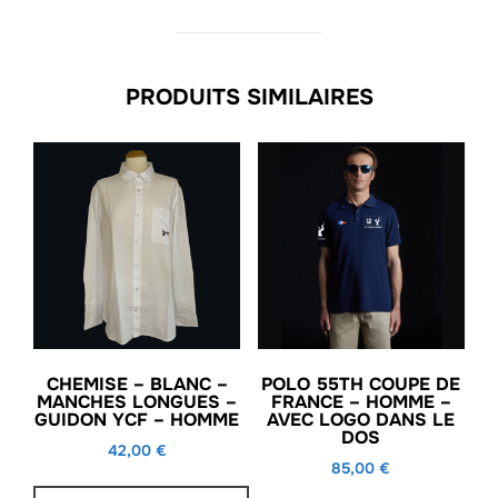
manchette
Guidon
"Argent"
PRODUITS SIMILAIRES
CHEMISE – BLANC –
POLO 55TH COUPE DE
MANCHES LONGUES –
FRANCE – HOMME –
GUIDON YCF – HOMME
AVEC LOGO DANS LE
DOS
42,00
€
85,00
€