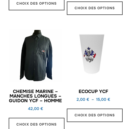
CHOIX DES OPTIONS
CHOIX DES OPTIONS
Ce
Ce
produit
produit
a
a
plusieurs
plusieurs
variations.
variations.
Les
Les
options
options
peuvent
peuvent
être
être
choisies
CHEMISE MARINE –
ECOCUP YCF
choisies
sur
MANCHES LONGUES –
sur
Plage
2,00
€
–
15,00
€
GUIDON YCF – HOMME
la
de
la
42,00
€
page
prix :
CHOIX DES OPTIONS
page
du
2,00 €
du
CHOIX DES OPTIONS
Ce
produit
à