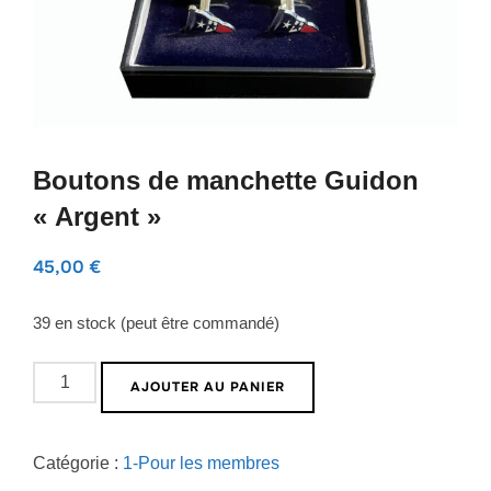
Boutons de manchette Guidon
« Argent »
45,00
€
39 en stock (peut être commandé)
quantité
AJOUTER AU PANIER
de
Boutons
Catégorie :
1-Pour les membres
de