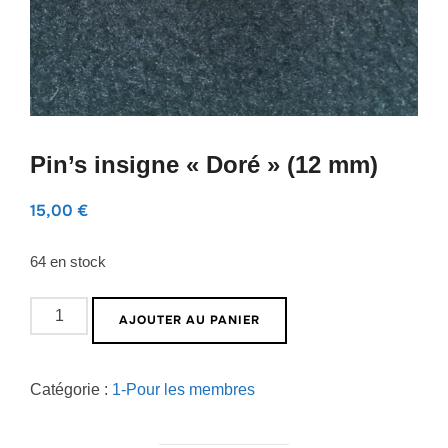
Pin’s insigne « Doré » (12 mm)
15,00
€
64 en stock
quantité
AJOUTER AU PANIER
de
Pin's
Catégorie :
1-Pour les membres
insigne
"Doré"