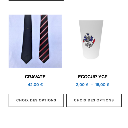
Ce
produit
a
plusieurs
variations.
Les
options
peuvent
être
CRAVATE
ECOCUP YCF
choisies
sur
Plage
42,00
€
2,00
€
–
15,00
€
de
la
prix :
CHOIX DES OPTIONS
CHOIX DES OPTIONS
page
2,00 €
du
Ce
Ce
à
produit
produit
produit
15,00 €
a
a