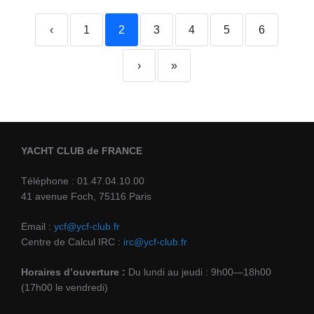
‹
1
2
3
4
5
6
›
»
YACHT CLUB de FRANCE
Téléphone : 01.47.04.10.00
41 avenue Foch, 75116 Paris
Email :
ycf@ycf-club.fr
Centre de Calcul IRC :
irc@ycf-club.fr
Horaires d’ouverture :
Du lundi au jeudi : 9h00—18h00
(17h00 le vendredi)