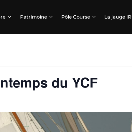
re
Patrimoine
Pôle Course
La jauge I
intemps du YCF