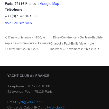
Paris
,
75116
France
+ Google Map
Téléphone
+33 (0) 1 47 04 10 00
Voir Lieu site web
Dîner-Conférence « De Jean-Baptiste
Dîner-conférence « 1860, le
sépia des contre-jours ». Le mardi
Charcot à Paul-Emile Victor « , le
17 novembre 2026 à 20h.
mercredi 25 novembre 2026 à 20h
YACHT CLUB de FRANCE
Téléphone : 01.47.04.10.00
41 avenue Foch, 75116 Paris
Email :
ycf@ycf-club.fr
Centre de Calcul IRC :
irc@ycf-club.fr