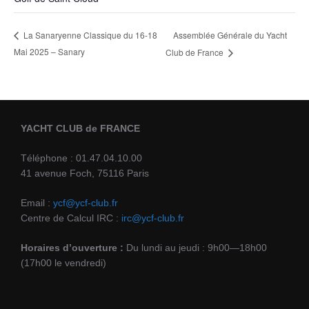
Assemblée Générale du Yacht
La Sanaryenne Classique du 16-18
Mai 2025 – Sanary
Club de France
YACHT CLUB de FRANCE
Téléphone : 01.47.04.10.00
41 avenue Foch, 75116 Paris
Email :
ycf@ycf-club.fr
Centre de Calcul IRC :
irc@ycf-club.fr
Horaires d’ouverture :
Du lundi au jeudi : 9h00—18h00
(17h00 le vendredi)