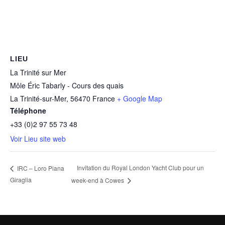
LIEU
La Trinité sur Mer
Môle Éric Tabarly - Cours des quais
La Trinité-sur-Mer
,
56470
France
+ Google Map
Téléphone
+33 (0)2 97 55 73 48
Voir Lieu site web
Invitation du Royal London Yacht Club pour un
IRC – Loro Piana
Giraglia
week-end à Cowes