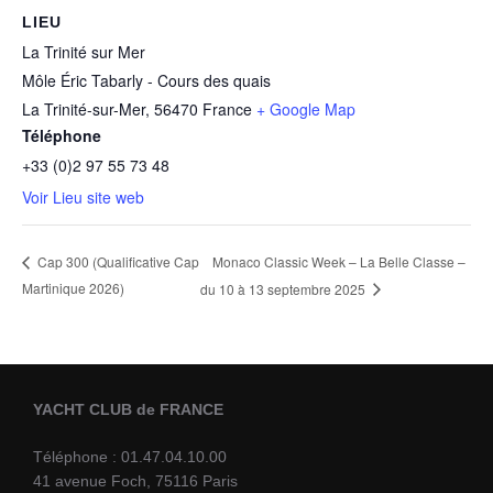
LIEU
La Trinité sur Mer
Môle Éric Tabarly - Cours des quais
La Trinité-sur-Mer
,
56470
France
+ Google Map
Téléphone
+33 (0)2 97 55 73 48
Voir Lieu site web
Monaco Classic Week – La Belle Classe –
Cap 300 (Qualificative Cap
Martinique 2026)
du 10 à 13 septembre 2025
YACHT CLUB de FRANCE
Téléphone : 01.47.04.10.00
41 avenue Foch, 75116 Paris