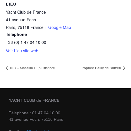
LIEU
Yacht Club de France
41 avenue Foch
Paris
,
75116
France
+ Google Map
Téléphone
+33 (0) 1 47 04 10 00
Voir Lieu site web
IRC – Massilia Cup Offshore
Trophée Bailly de Suffren
YACHT CLUB de FRANCE
Téléphone : 01.47.04.10.00
41 avenue Foch, 75116 Paris