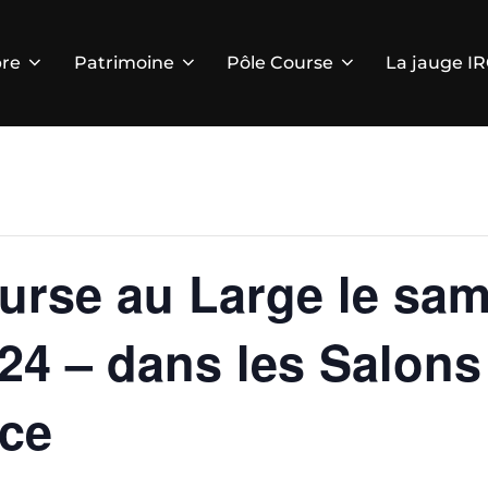
re
Patrimoine
Pôle Course
La jauge I
ourse au Large le sam
4 – dans les Salons 
nce