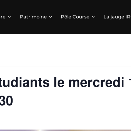
re
Patrimoine
Pôle Course
La jauge I
udiants le mercredi 1
h30