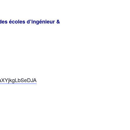
 des écoles d’ingénieur &
bpaXYjkgLbSeDJA