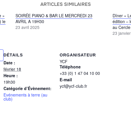
ARTICLES SIMILAIRES
e »
SOIRÉE PIANO & BAR LE MERCREDI 23
Dîner « L
) le
AVRIL A 19H30
édition –
23 avril 2025
au Cercle 
23 janvie
DÉTAILS
ORGANISATEUR
YCF
Date :
Téléphone
février 18
+33 (0) 1 47 04 10 00
Heure :
E-mail
19h30
ycf@ycf-club.fr
Catégorie d’Évènement:
Evénements à terre (au
club)