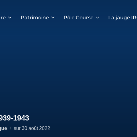
re
Patrimoine
Pôle Course
La jauge I
939-1943
Publié
que
sur
30 août 2022
le