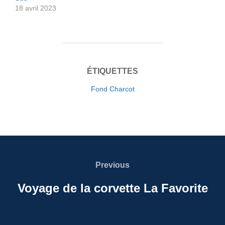
18 avril 2023
ÉTIQUETTES
Fond Charcot
Navigation
de
Previous
Previous
l’article
Voyage de la corvette La Favorite