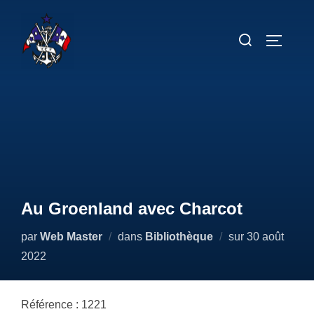
Aller
au
Rechercher :
PERMUT
contenu
Au Groenland avec Charcot
Publié
par
Web Master
dans
Bibliothèque
sur
30 août
le
2022
Référence : 1221