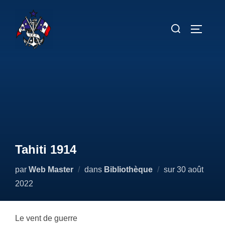
Aller
au
Rechercher :
PERMUT
contenu
Tahiti 1914
Publié
par
Web Master
dans
Bibliothèque
sur
30 août
le
2022
Le vent de guerre