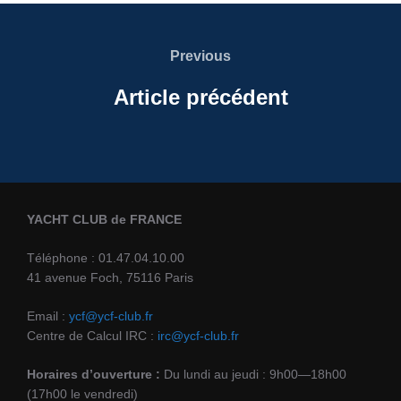
Navigation
de
Previous
Previous
l’article
Article précédent
YACHT CLUB de FRANCE
Téléphone : 01.47.04.10.00
41 avenue Foch, 75116 Paris
Email :
ycf@ycf-club.fr
Centre de Calcul IRC :
irc@ycf-club.fr
Horaires d’ouverture :
Du lundi au jeudi : 9h00—18h00
(17h00 le vendredi)