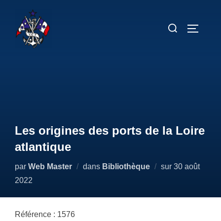
Aller
au
Rechercher :
PERMUT
contenu
Les origines des ports de la Loire
atlantique
Publié
par
Web Master
dans
Bibliothèque
sur
30 août
le
2022
Référence : 1576