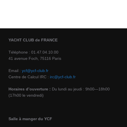
YACHT CLUB de FRANCE
Téléphone : 01.47.04.10.00
41 avenue Foch, 75116 Paris
Email :
ycf@ycf-club.fr
Centre de Calcul IRC :
irc@ycf-club.fr
Horaires d’ouverture :
Du lundi au jeudi : 9h00—18h00
(17h00 le vendredi)
Salle à manger du YCF