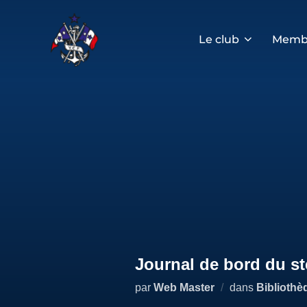
Aller
au
contenu
Le club
Memb
Journal de bord du s
par
Web Master
dans
Bibliothè