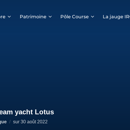
re
Patrimoine
Pôle Course
La jauge I
team yacht Lotus
Publié
que
sur
30 août 2022
le