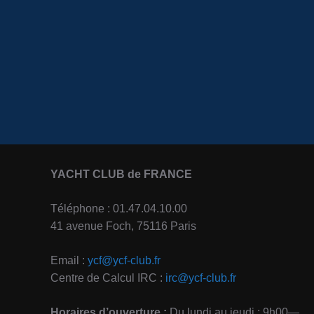
YACHT CLUB de FRANCE
Téléphone : 01.47.04.10.00
41 avenue Foch, 75116 Paris
Email :
ycf@ycf-club.fr
Centre de Calcul IRC :
irc@ycf-club.fr
Horaires d’ouverture :
Du lundi au jeudi : 9h00—