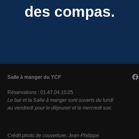
des compas.
F
Salle à manger du YCF
Réservations : 01.47.04.10.05
Le bar et la Salle à manger sont ouverts du lundi
au vendredi pour le déjeuner et le mercredi soir.
Crédit photo de couverture: Jean-Philippe