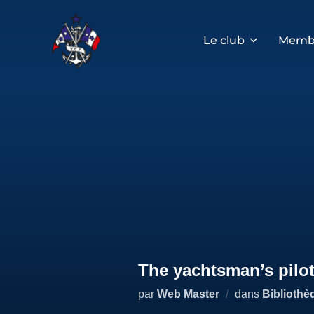
Aller
au
contenu
Le club
Memb
The yachtsman’s pilo
par
Web Master
dans
Bibliothè