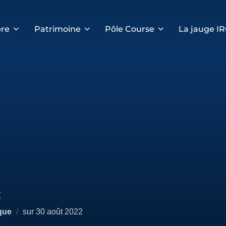
re
Patrimoine
Pôle Course
La jauge I
t
Publié
que
sur
30 août 2022
le