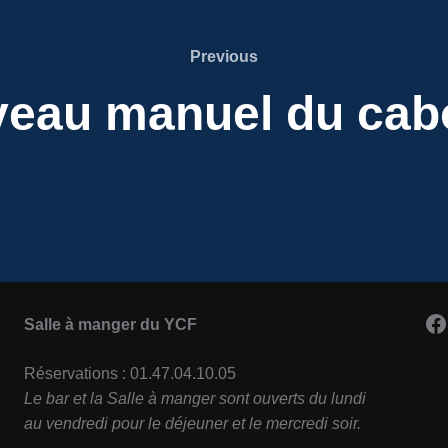
Previous
Previous
eau manuel du cab
F
Salle à manger du YCF
Réservations : 01.47.04.10.05
Le bar et la Salle à manger sont ouverts du lundi
au vendredi pour le déjeuner et le mercredi soir.