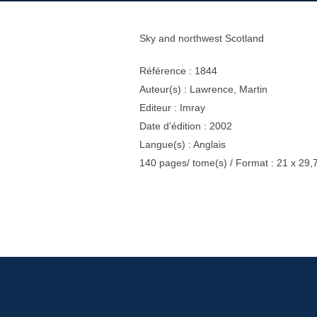
Sky and northwest Scotland
Référence : 1844
Auteur(s) : Lawrence, Martin
Editeur : Imray
Date d’édition : 2002
Langue(s) : Anglais
140 pages/ tome(s) / Format : 21 x 29,
Navigation
de
l’article