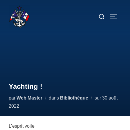
Aller
au
Rechercher :
PERMUT
contenu
Yachting !
Publié
par
Web Master
dans
Bibliothèque
sur
30 août
le
2022
L’esprit voile