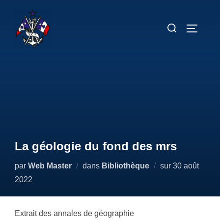
Aller
au
Rechercher :
PERMUT
contenu
La géologie du fond des mrs
Publié
par
Web Master
dans
Bibliothèque
sur
30 août
le
2022
Extrait des annales de géographie