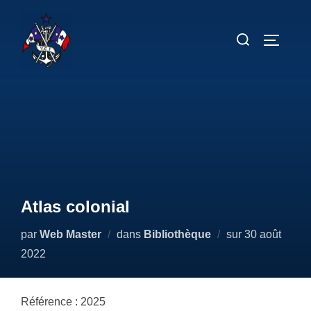
Aller
au
Rechercher :
PERMUT
contenu
Atlas colonial
Publié
par
Web Master
dans
Bibliothèque
sur
30 août
le
2022
Référence : 2025