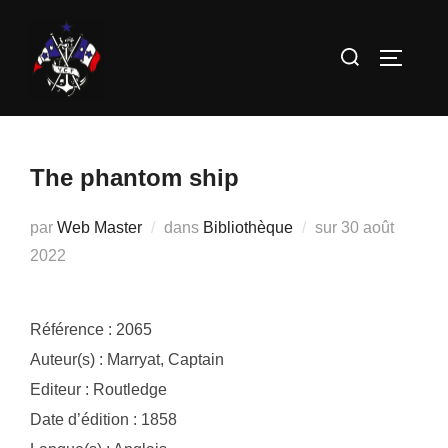
Aller
au
Rechercher :
PERMUT
contenu
The phantom ship
Publié
par
Web Master
dans
Bibliothèque
sur
30 août
le
2022
Référence : 2065
Auteur(s) : Marryat, Captain
Editeur : Routledge
Date d’édition : 1858