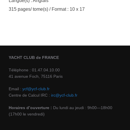
Langue(s) : Anglais
315 pages/ tome(s) / Format : 10 x 17
YACHT CLUB de FRANCE
Téléphone : 01.47.04.10.00
41 avenue Foch, 75116 Paris
Email :
ycf@ycf-club.fr
Centre de Calcul IRC :
irc@ycf-club.fr
Horaires d’ouverture :
Du lundi au jeudi : 9h00—18h00
(17h00 le vendredi)