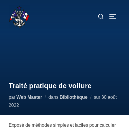
Aller
au
Rechercher :
PERMUT
contenu
Traité pratique de voilure
Publié
par
Web Master
dans
Bibliothèque
sur
30 août
le
2022
Exposé de méthodes simples et faciles pour calculer