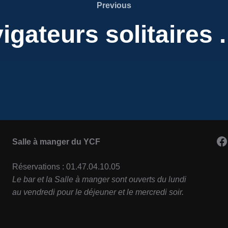
Previous
Previous
igateurs solitaires 
F
Salle à manger du YCF
Réservations : 01.47.04.10.05
Le bar et la Salle à manger sont ouverts du lundi
au vendredi pour le déjeuner et le mercredi soir.