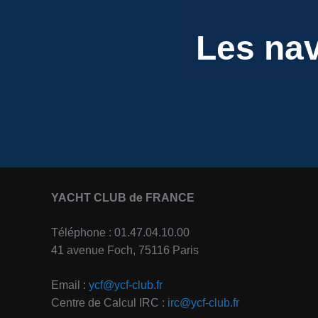
Les nav
YACHT CLUB de FRANCE
Téléphone : 01.47.04.10.00
41 avenue Foch, 75116 Paris
Email :
ycf@ycf-club.fr
Centre de Calcul IRC :
irc@ycf-club.fr