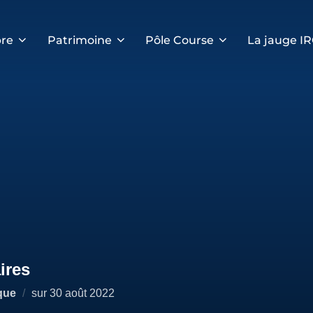
re
Patrimoine
Pôle Course
La jauge I
ires
Publié
que
sur
30 août 2022
le