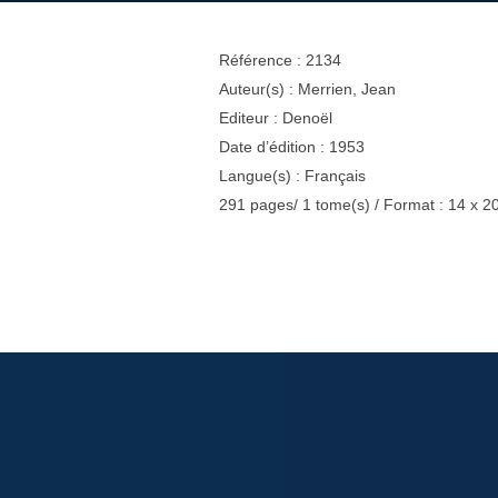
Référence : 2134
Auteur(s) : Merrien, Jean
Editeur : Denoël
Date d’édition : 1953
Langue(s) : Français
291 pages/ 1 tome(s) / Format : 14 x 2
Navigation
de
l’article