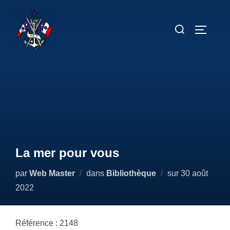
Aller
au
Rechercher :
PERMUT
contenu
La mer pour vous
Publié
par
Web Master
dans
Bibliothèque
sur
30 août
le
2022
Référence : 2148