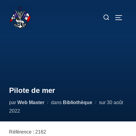
Aller
au
Rechercher :
PERMUT
contenu
Pilote de mer
Publié
par
Web Master
dans
Bibliothèque
sur
30 août
le
2022
Référence : 2162