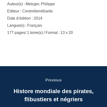
Auteur(s) : Metzger, Philippe
Editeur : Centmillemilliards
Date d’édition : 2014
Langue(s) : Français
177 pages/ 1 tome(s) / Format : 13 x 20
Navigation
de
Previous
Previous
l’article
Histore mondiale des pirates,
flibustiers et négriers