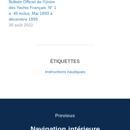
Bulletin Officiel de l’Union
des Yachts Français. N° 1
à 45 inclus..Mai 1893 à
décembre 1899
30 août 2022
ÉTIQUETTES
Instructions nautiques
Navigation
de
Previous
Previous
l’article
Navigation intérieure