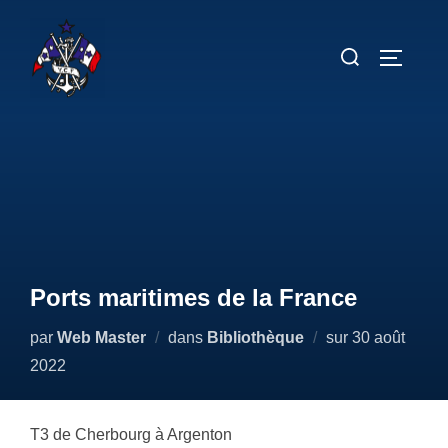
Aller
au
Rechercher :
PERMUT
contenu
Ports maritimes de la France
Publié
par
Web Master
dans
Bibliothèque
sur
30 août
le
2022
T3 de Cherbourg à Argenton