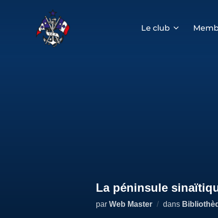
Aller
au
contenu
Le club
Memb
La péninsule sinaïtiq
par
Web Master
dans
Bibliothè