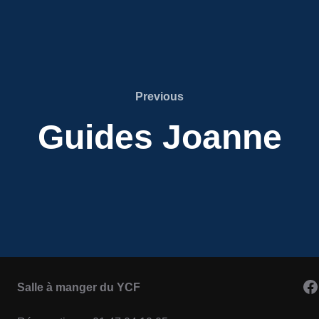
Previous
Previous
Guides Joanne
F
Salle à manger du YCF