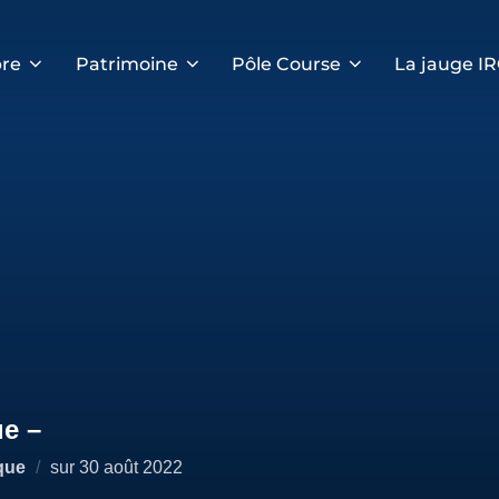
re
Patrimoine
Pôle Course
La jauge I
ue –
Publié
que
sur
30 août 2022
le