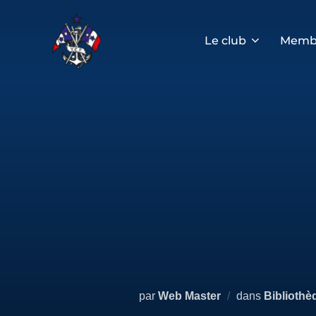
Aller
au
contenu
Le club
Memb
par
Web Master
dans
Bibliothè