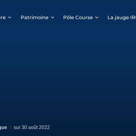
re
Patrimoine
Pôle Course
La jauge I
Publié
que
sur
30 août 2022
le