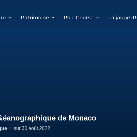
re
Patrimoine
Pôle Course
La jauge I
c&éanographique de Monaco
Publié
que
sur
30 août 2022
le