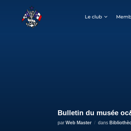
Aller
au
contenu
Le club
Memb
Bulletin du musée o
par
Web Master
dans
Bibliothè