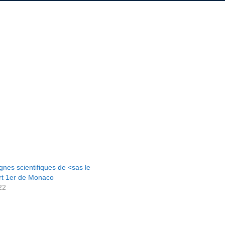
nes scientifiques de <sas le
ert 1er de Monaco
22