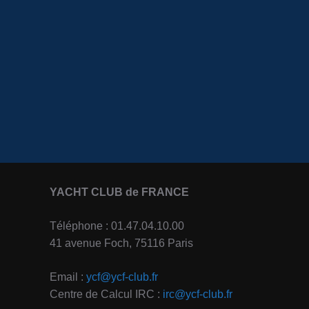
YACHT CLUB de FRANCE
Téléphone : 01.47.04.10.00
41 avenue Foch, 75116 Paris
Email :
ycf@ycf-club.fr
Centre de Calcul IRC :
irc@ycf-club.fr