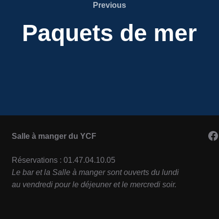
Previous
Previous
Paquets de mer
F
Salle à manger du YCF
Réservations : 01.47.04.10.05
Le bar et la Salle à manger sont ouverts du lundi
au vendredi pour le déjeuner et le mercredi soir.