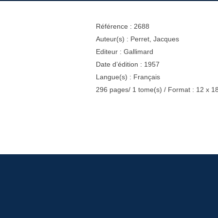
Référence : 2688
Auteur(s) : Perret, Jacques
Editeur : Gallimard
Date d’édition : 1957
Langue(s) : Français
296 pages/ 1 tome(s) / Format : 12 x 1
Navigation
de
l’article