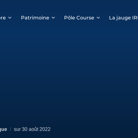
re
Patrimoine
Pôle Course
La jauge I
Publié
que
sur
30 août 2022
le