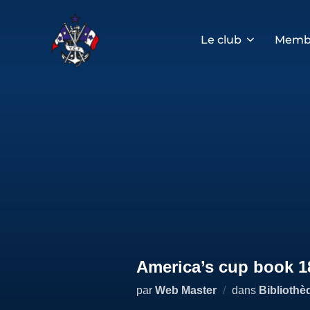
Aller
au
contenu
Le club
Memb
America’s cup book 1
par
Web Master
dans
Bibliothè