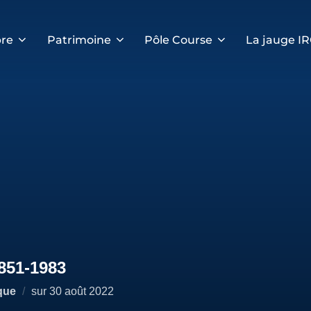
re
Patrimoine
Pôle Course
La jauge I
851-1983
Publié
que
sur
30 août 2022
le