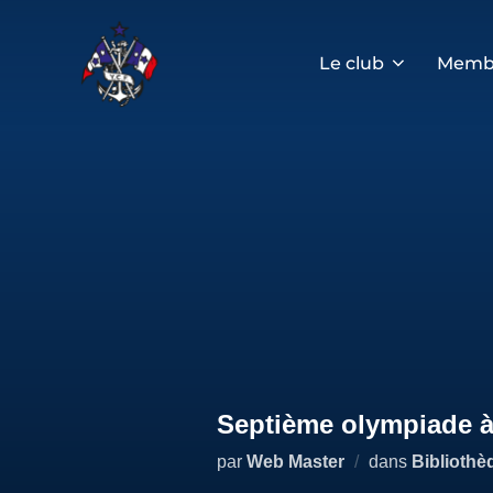
Aller
au
contenu
Le club
Memb
Septième olympiade à
par
Web Master
dans
Bibliothè