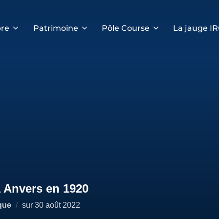
re
Patrimoine
Pôle Course
La jauge I
 Anvers en 1920
Publié
que
sur
30 août 2022
le