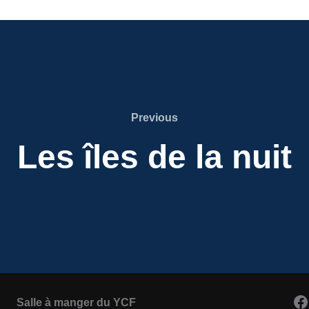
Previous
Previous
Les îles de la nuit
F
Salle à manger du YCF