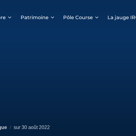
re
Patrimoine
Pôle Course
La jauge I
Publié
que
sur
30 août 2022
le