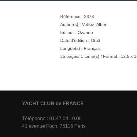
Référence : 3378
Auteur(s) : Vulliez, Albert
Editeur : Ozanne
Date d’édition : 1953
Langue(s) : Français
35 pages/ 1 tome(s) / Format : 12,5 x 1
YACHT CLUB de FRANCE
Téléphone : 01.47.04.10.00
41 avenue Foch, 75116 Paris