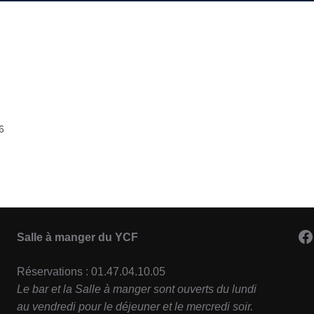
6
F
Salle à manger du YCF
Réservations : 01.47.04.10.05
Le bar et la Salle à manger sont ouverts du lundi
au vendredi pour le déjeuner et le mercredi soir.