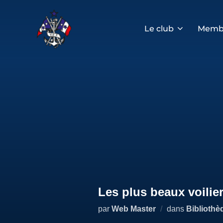
Aller
au
contenu
Le club
Memb
Les plus beaux voili
par
Web Master
dans
Bibliothè