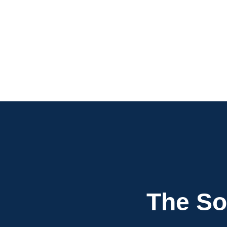
Navigation
de
l’article
The So