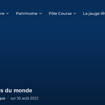
re
Patrimoine
Pôle Course
La jauge I
ers du monde
Publié
que
sur
30 août 2022
le