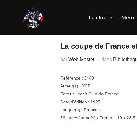
Aller
au
contenu
Le club
Memb
La coupe de France e
par
Web Master
dans
Bibliothèq
Référence : 3449
Auteur(s) : YCF
Editeur : Yach Club de France
Date d’édition : 1925
Langue(s) : Français
66 pages/ tome(s) / Format : 19 x 28,5