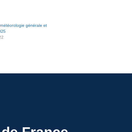
 météorologie générale et
925
22