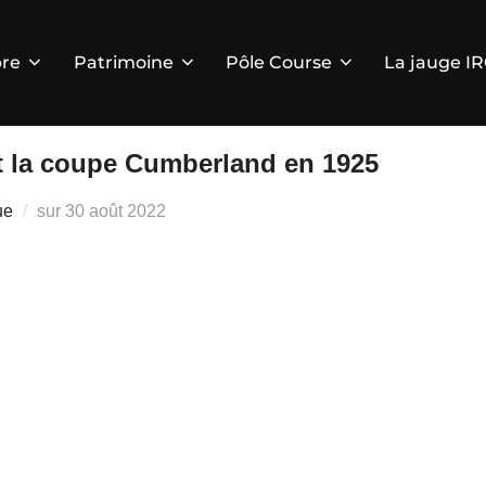
re
Patrimoine
Pôle Course
La jauge I
t la coupe Cumberland en 1925
Publié
ue
sur
30 août 2022
le