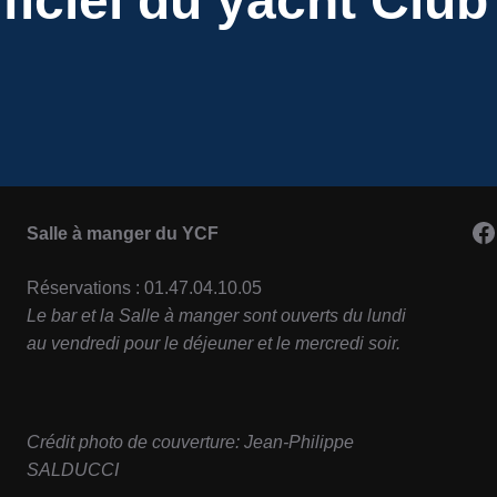
fficiel du yacht Clu
F
Salle à manger du YCF
Réservations : 01.47.04.10.05
Le bar et la Salle à manger sont ouverts du lundi
au vendredi pour le déjeuner et le mercredi soir.
Crédit photo de couverture: Jean-Philippe
SALDUCCI