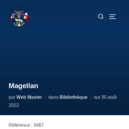
Aller
au
Rechercher :
PERMUT
contenu
Magellan
Publié
par
Web Master
dans
Bibliothèque
sur
30 août
le
2022
Référence : 3467