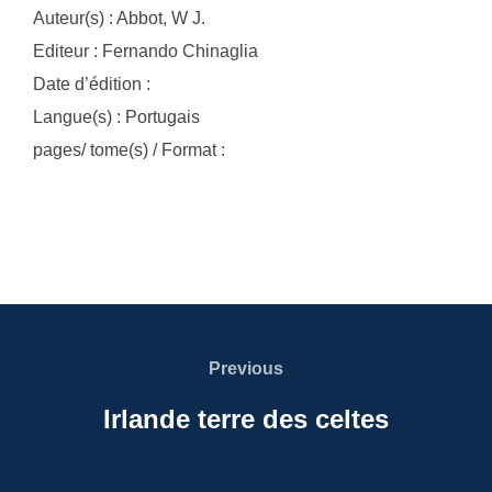
Auteur(s) : Abbot, W J.
Editeur : Fernando Chinaglia
Date d’édition :
Langue(s) : Portugais
pages/ tome(s) / Format :
Navigation
de
Previous
Previous
l’article
Irlande terre des celtes