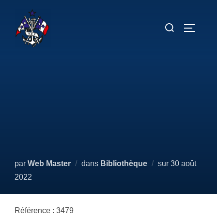
Aller
au
Rechercher :
PERMUT
contenu
Publié
par
Web Master
dans
Bibliothèque
sur
30 août
le
2022
Référence : 3479