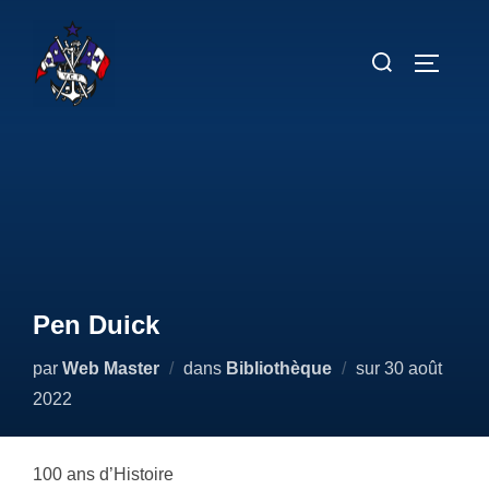
Aller
au
Rechercher :
PERMUT
contenu
Pen Duick
Publié
par
Web Master
dans
Bibliothèque
sur
30 août
le
2022
100 ans d’Histoire